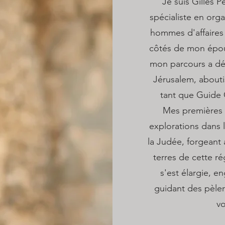
Je suis Gilles 
spécialiste en org
hommes d'affaires 
côtés de mon épou
mon parcours a dé
Jérusalem, abouti
tant que Guide 
Mes premières 
explorations dans 
la Judée, forgeant
terres de cette r
s'est élargie, e
guidant des pèleri
vo