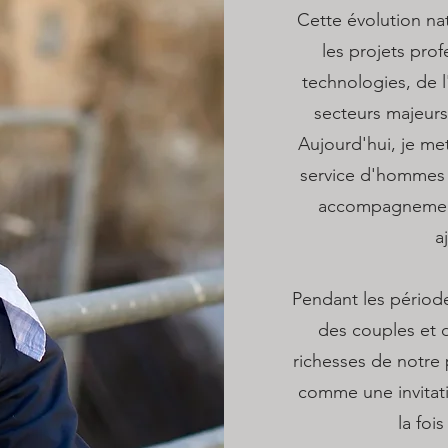
Cette évolution na
les projets prof
technologies, de l
secteurs majeurs
Aujourd'hui, je m
service d'hommes d
accompagnement s
a
Pendant les périodes
des couples et d
richesses de notre
comme une invitati
la foi