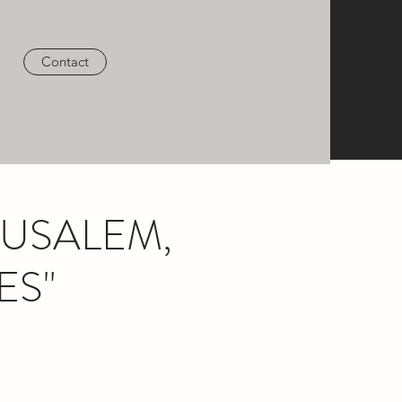
Contact
RUSALEM,
ES"