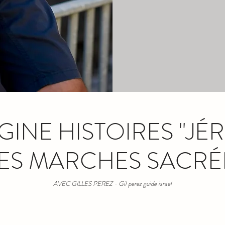
IGINE HISTOIRES "JÉ
ES MARCHES SACRÉ
AVEC GILLES PEREZ - Gil perez guide israel